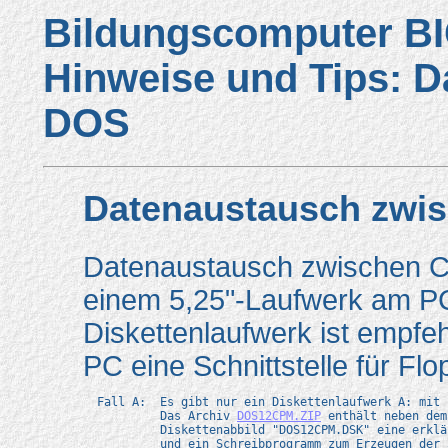
Bildungscomputer BI
Hinweise und Tips: D
DOS
Datenaustausch zwi
Datenaustausch zwischen C
einem 5,25"-Laufwerk am PC 
Diskettenlaufwerk ist empfe
PC eine Schnittstelle für Fl
  Fall A:  Es gibt nur ein Diskettenlaufwerk A: mit 
           Das Archiv 
DOS12CPM.ZIP
 enthält neben dem 
	   Diskettenabbild "DOS12CPM.DSK" eine erklärende Datei "DOS12CPM.TXT" 

	   und ein Schreibprogramm zum Erzeugen der 5,25"-Bootdiskette aus dem Abbild.
