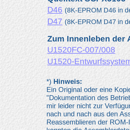
D46
(8K-EPROM D46 in der
D47
(8K-EPROM D47 in der
Zum Innenleben der 
U1520FC-007/008
U1520-Entwurfssyste
*)
Hinweis:
Ein Original oder eine Kopi
"Dokumentation des Betrie
mir leider nicht zur Verfü
nach und nach aus den As
Reassemblieren der ROM-In