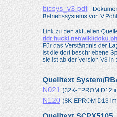
bicsys_v3.pdf
Dokument
Betriebssystems von V.Poh
Link zu den aktuellen Quell
ddr.hucki.net/wiki/doku.
Für das Verständnis der 
ist die dort beschriebene S
sie ist ab der Version V3 in
Quelltext System/RB
N021
(32K-EPROM D12 im 
N120
(8K-EPROM D13 im C
Quelltext SCPX5105